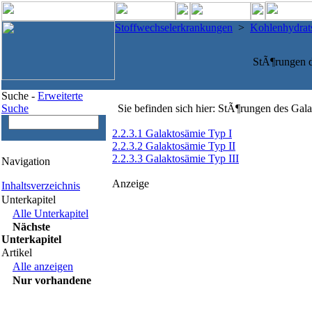
Stoffwechselerkrankungen
>
Kohlenhydrat
StÃ¶rungen d
Suche -
Erweiterte
Suche
Sie befinden sich hier: StÃ¶rungen des Gala
2.2.3.1 Galaktosämie Typ I
2.2.3.2 Galaktosämie Typ II
2.2.3.3 Galaktosämie Typ III
Navigation
Anzeige
Inhaltsverzeichnis
Unterkapitel
Alle Unterkapitel
Nächste
Unterkapitel
Artikel
Alle anzeigen
Nur vorhandene