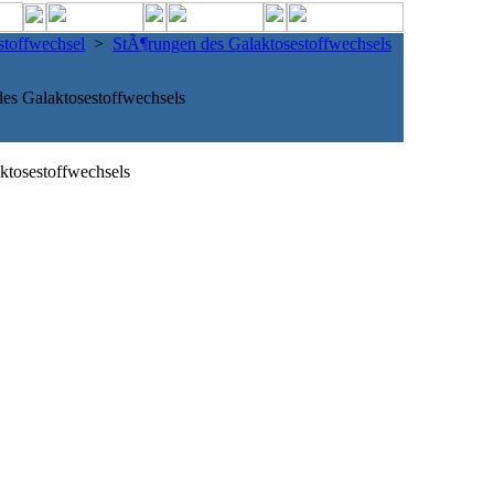
stoffwechsel
>
StÃ¶rungen des Galaktosestoffwechsels
es Galaktosestoffwechsels
ktosestoffwechsels