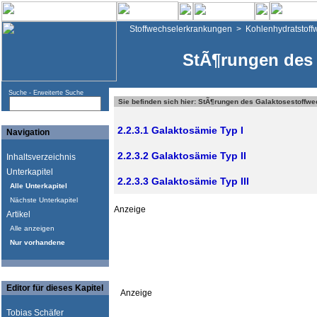
Stoffwechselerkrankungen
>
Kohlenhydratstoff
StÃ¶rungen des 
Suche -
Erweiterte Suche
Sie befinden sich hier: StÃ¶rungen des Galaktosestoffwe
2.2.3.1 Galaktosämie Typ I
Navigation
2.2.3.2 Galaktosämie Typ II
Inhaltsverzeichnis
Unterkapitel
2.2.3.3 Galaktosämie Typ III
Alle Unterkapitel
Nächste Unterkapitel
Anzeige
Artikel
Alle anzeigen
Nur vorhandene
Editor für dieses Kapitel
Anzeige
Tobias Schäfer