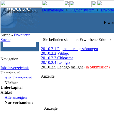
Dermatologie
>
Pigmentsystem
>
Erworb
Erwor
Suche -
Erweiterte
Suche
Sie befinden sich hier: Erworbene Erkrank
20.10.2.1 Pigmentierungsstörungen
20.10.2.2 Vitiligo
20.10.2.3 Chloasma
Navigation
20.10.2.4 Lentigo
20.10.2.5 Lentigo maligna
(in Submission)
Inhaltsverzeichnis
Unterkapitel
Anzeige
Alle Unterkapitel
Nächste
Unterkapitel
Artikel
Alle anzeigen
Nur vorhandene
Anzeige