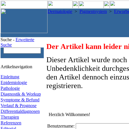
Dermatologie
>
Pigmentsystem
>
Erworb
Suche -
Erweiterte
Suche
Der Artikel kann leider n
Dieser Artikel wurde noch 
Artikelnavigation
Unbedenklichkeit durchges
den Artikel dennoch einzus
Einleitung
Epidemiologie
registrieren.
Pathologie
Diagnostik & Workup
Symptome & Befund
Verlauf & Prognose
Differentialdiagnosen
Herzlich Willkommen!
Therapien
Referenzen
Benutzername:
Editorial