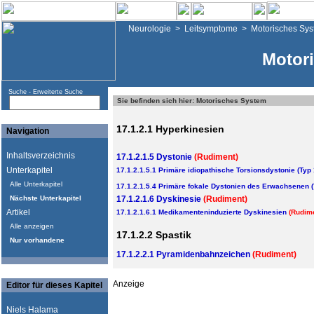
Neurologie
>
Leitsymptome
>
Motorisches Sy
Motor
Suche -
Erweiterte Suche
Sie befinden sich hier: Motorisches System
17.1.2.1 Hyperkinesien
Navigation
Inhaltsverzeichnis
17.1.2.1.5 Dystonie
(Rudiment)
Unterkapitel
17.1.2.1.5.1 Primäre idiopathische Torsionsdystonie (Typ 
Alle Unterkapitel
17.1.2.1.5.4 Primäre fokale Dystonien des Erwachsenen (
Nächste Unterkapitel
17.1.2.1.6 Dyskinesie
(Rudiment)
Artikel
17.1.2.1.6.1 Medikamenteninduzierte Dyskinesien
(Rudime
Alle anzeigen
17.1.2.2 Spastik
Nur vorhandene
17.1.2.2.1 Pyramidenbahnzeichen
(Rudiment)
Anzeige
Editor für dieses Kapitel
Niels Halama