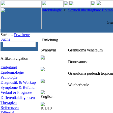
Infektiologie
>
Sexuell übertragbare Erkr
Gra
Suche -
Erweiterte
Suche
Einleitung
Synonym
Granuloma venereum
Artikelnavigation
Donovanose
Einleitung
Epidemiologie
Granuloma pudendi tropic
Pathologie
Diagnostik & Workup
Wucherbeule
Symptome & Befund
Verlauf & Prognose
Englisch
Differentialdiagnosen
Therapien
Referenzen
ICD10
Editorial