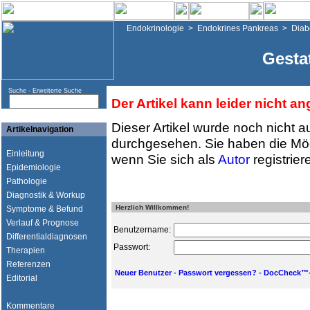
Endokrinologie
>
Endokrines Pankreas
>
Diab
Gesta
Suche -
Erweiterte Suche
Der Artikel kann leider nicht a
Dieser Artikel wurde noch nicht a
Artikelnavigation
durchgesehen. Sie haben die Mög
Einleitung
wenn Sie sich als
Autor
registrier
Epidemiologie
Pathologie
Diagnostik & Workup
Herzlich Willkommen!
Symptome & Befund
Verlauf & Prognose
Benutzername:
Differentialdiagnosen
Passwort:
Therapien
Referenzen
Neuer Benutzer
-
Passwort vergessen?
-
DocCheck™-
Editorial
Kommentare