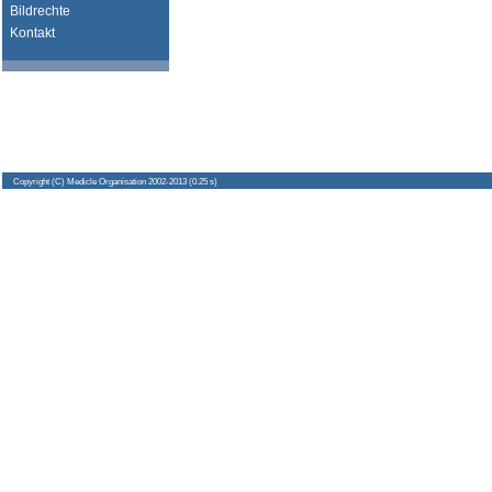
Bildrechte
Kontakt
Copyright
(C) Medicle Organisation 2002-2013 (0.25 s)