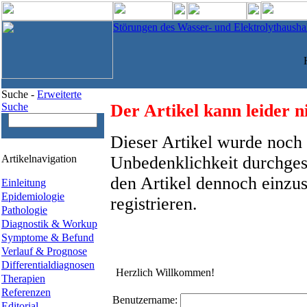
Störungen des Wasser- und Elektrolythaushal
Suche -
Erweiterte
Suche
Der Artikel kann leider n
Dieser Artikel wurde noch 
Artikelnavigation
Unbedenklichkeit durchges
den Artikel dennoch einzus
Einleitung
Epidemiologie
registrieren.
Pathologie
Diagnostik & Workup
Symptome & Befund
Verlauf & Prognose
Differentialdiagnosen
Herzlich Willkommen!
Therapien
Referenzen
Benutzername:
Editorial