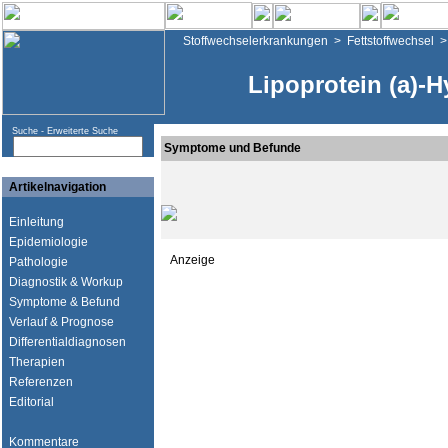
Stoffwechselerkrankungen
>
Fettstoffwechsel
Lipoprotein (a)-
Suche -
Erweiterte Suche
Symptome und Befunde
Artikelnavigation
Einleitung
Epidemiologie
Anzeige
Pathologie
Diagnostik & Workup
Symptome & Befund
Verlauf & Prognose
Differentialdiagnosen
Therapien
Referenzen
Editorial
Kommentare