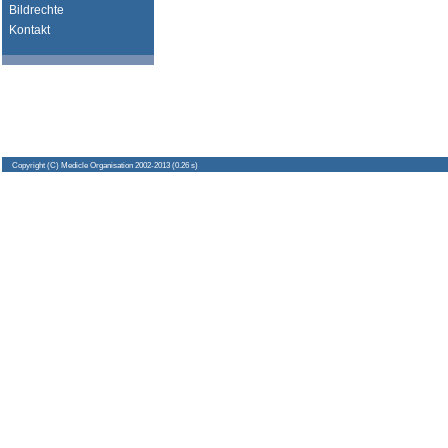
Bildrechte
Kontakt
Copyright
(C) Medicle Organisation 2002-2013 (0.26 s)