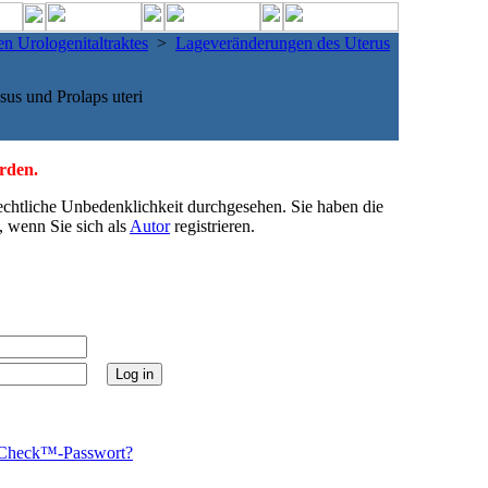
n Urologenitaltraktes
>
Lageveränderungen des Uterus
us und Prolaps uteri
erden.
echtliche Unbedenklichkeit durchgesehen. Sie haben die
, wenn Sie sich als
Autor
registrieren.
Check™-Passwort?