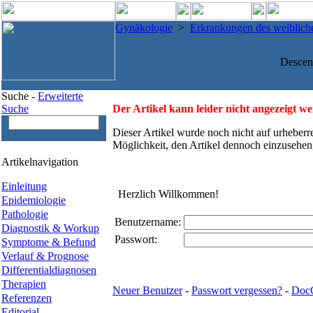
Gynäkologie
>
Erkrankungen des weibliche
Descens
Suche -
Erweiterte
Suche
Der Artikel kann leider nicht angezeigt w
Dieser Artikel wurde noch nicht auf urheberr
Möglichkeit, den Artikel dennoch einzusehen
Artikelnavigation
Einleitung
Herzlich Willkommen!
Epidemiologie
Pathologie
Benutzername:
Diagnostik & Workup
Passwort:
Symptome & Befund
Verlauf & Prognose
Differentialdiagnosen
Therapien
Neuer Benutzer
-
Passwort vergessen?
-
Doc
Referenzen
Editorial