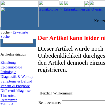
Gynäkologie
>
Erkrankungen der Ovarien
Keimze
Suche -
Erweiterte
Suche
Der Artikel kann leider n
Dieser Artikel wurde noch 
Artikelnavigation
Unbedenklichkeit durchges
den Artikel dennoch einzus
Einleitung
Epidemiologie
registrieren.
Pathologie
Diagnostik & Workup
Symptome & Befund
Verlauf & Prognose
Differentialdiagnosen
Herzlich Willkommen!
Therapien
Referenzen
Benutzername:
Editorial