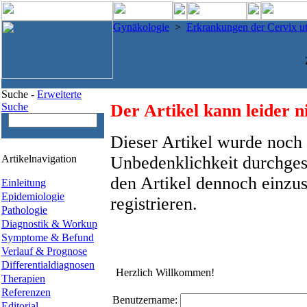
Gynäkologie
>
Erkrankungen der Cervix ut
Suche -
Erweiterte
Suche
Der Artikel kann leider n
Dieser Artikel wurde noch 
Artikelnavigation
Unbedenklichkeit durchges
den Artikel dennoch einzus
Einleitung
Epidemiologie
registrieren.
Pathologie
Diagnostik & Workup
Symptome & Befund
Verlauf & Prognose
Differentialdiagnosen
Herzlich Willkommen!
Therapien
Referenzen
Benutzername:
Editorial