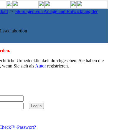
haft
>
Störungen von Anlage und Entwicklung der
issed abortion
erden.
echtliche Unbedenklichkeit durchgesehen. Sie haben die
, wenn Sie sich als
Autor
registrieren.
Check™-Passwort?