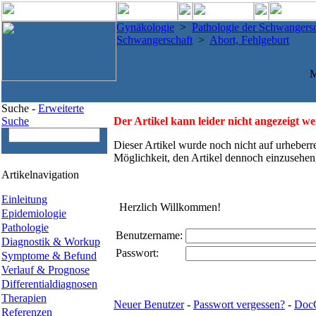
Gynäkologie
>
Pathologie der Schwangersc
Schwangerschaft
>
Abort, Fehlgeburt
M
Suche -
Erweiterte
Suche
Der Artikel kann leider nicht angezeigt w
Dieser Artikel wurde noch nicht auf urheberr
Möglichkeit, den Artikel dennoch einzusehen
Artikelnavigation
Einleitung
Herzlich Willkommen!
Epidemiologie
Pathologie
Benutzername:
Diagnostik & Workup
Passwort:
Symptome & Befund
Verlauf & Prognose
Differentialdiagnosen
Therapien
Neuer Benutzer
-
Passwort vergessen?
-
Doc
Referenzen