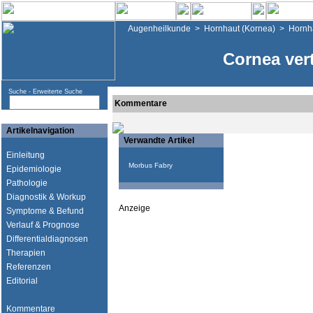
Augenheilkunde
>
Hornhaut (Kornea)
>
Hornh
Cornea vert
Suche -
Erweiterte Suche
Kommentare
Artikelnavigation
Verwandte Artikel
Einleitung
Morbus Fabry
Epidemiologie
Pathologie
Diagnostik & Workup
Anzeige
Symptome & Befund
Verlauf & Prognose
Differentialdiagnosen
Therapien
Referenzen
Editorial
Kommentare