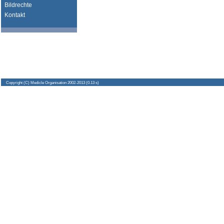
Bildrechte
Kontakt
Copyright
(C) Medicle Organisation 2002-2013 (0.13 s)