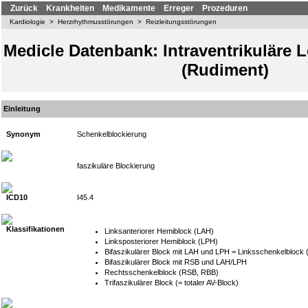
Zurück
Krankheiten
Medikamente
Erreger
Prozeduren
Kardiologie
>
Herzrhythmusstörungen
>
Reizleitungsstörungen
Medicle Datenbank: Intraventrikuläre 
(Rudiment)
Einleitung
Synonym
Schenkelblockierung
faszikuläre Blockierung
ICD10
I45.4
Klassifikationen
Linksanteriorer Hemiblock (LAH)
Linksposteriorer Hemiblock (LPH)
Bifaszikulärer Block mit LAH und LPH = Linksschenkelblock 
Bifaszikulärer Block mit RSB und LAH/LPH
Rechtsschenkelblock (RSB, RBB)
Trifaszikulärer Block (= totaler AV-Block)