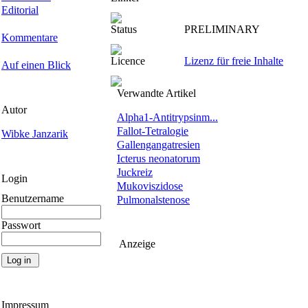
Editorial
Status
PRELIMINARY
Kommentare
Licence
Lizenz für freie Inhalte
Auf einen Blick
Verwandte Artikel
Autor
Alpha1-Antitrypsinm...
Fallot-Tetralogie
Wibke Janzarik
Gallengangatresien
Icterus neonatorum
Juckreiz
Login
Mukoviszidose
Benutzername
Pulmonalstenose
Passwort
Anzeige
Impressum