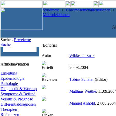
Syndrome
>
Chromosomenaberrationen
Mikrodeletionen
Al
Suche -
Erweiterte
Suche
Editorial
Autor
Wibke Janzarik
Artikelnavigation
Erstellt
26.08.2004
Einleitung
Epidemiologie
Reviewer
Tobias Schäfer
(Editor)
Pathologie
Diagnostik & Workup
Matthias Wuttke
, 11.09.200
Symptome & Befund
Verlauf & Prognose
Manuel Anhold
, 27.08.2004
Differentialdiagnosen
Therapien
Referenzen
Linker