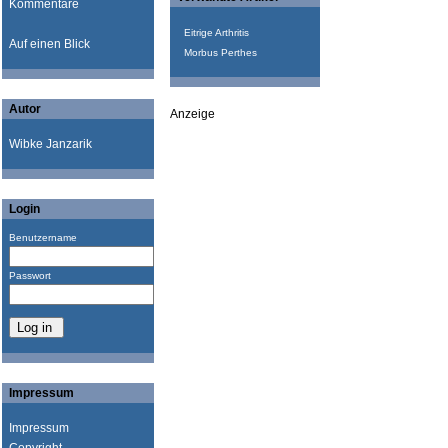
Kommentare
Eitrige Arthritis
Auf einen Blick
Morbus Perthes
Autor
Anzeige
Wibke Janzarik
Login
Benutzername
Passwort
Impressum
Impressum