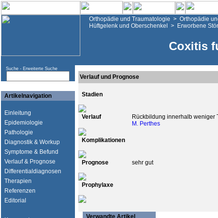
Orthopädie und Traumatologie
>
Orthopädie un
Hüftgelenk und Oberschenkel
>
Erworbene Stö
Coxitis 
Suche -
Erweiterte Suche
Verlauf und Prognose
Stadien
Artikelnavigation
Einleitung
Verlauf
Rückbildung innerhalb weniger 
Epidemiologie
M. Perthes
Pathologie
Komplikationen
Diagnostik & Workup
Symptome & Befund
Verlauf & Prognose
Prognose
sehr gut
Differentialdiagnosen
Therapien
Prophylaxe
Referenzen
Editorial
Verwandte Artikel