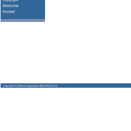
Copyright
Bildrechte
Kontakt
Copyright
(C) Medicle Organisation 2002-2013 (0.11 s)