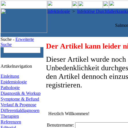
Infektiologie
>
Infektiöse Durchfallerkran
Salmone
Suche -
Erweiterte
Suche
Der Artikel kann leider n
Dieser Artikel wurde noch 
Artikelnavigation
Unbedenklichkeit durchges
den Artikel dennoch einzus
Einleitung
Epidemiologie
registrieren.
Pathologie
Diagnostik & Workup
Symptome & Befund
Verlauf & Prognose
Differentialdiagnosen
Herzlich Willkommen!
Therapien
Referenzen
Benutzername:
Editorial