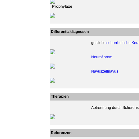
Prophylaxe
Differentialdiagnosen
gestielte
seborrhoische Ker
Neurofibrom
Nävuszellnävus
Therapien
Abtrennung durch Scherensch
Referenzen