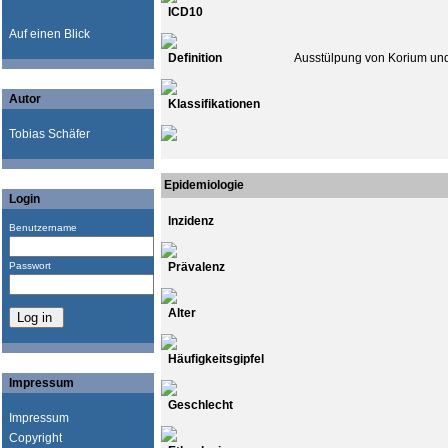
ICD10
Auf einen Blick
Definition
Ausstülpung von Korium un
Autor
Klassifikationen
Tobias Schäfer
Epidemiologie
Login
Inzidenz
Benutzername
Passwort
Prävalenz
Alter
Häufigkeitsgipfel
Impressum
Geschlecht
Impressum
Copyright