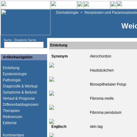
Dermatologie
>
Neoplasien und Paraneoplasie
Wei
Suche -
Erweiterte Suche
Einleitung
Synonym
Akrochordon
Artikelnavigation
Einleitung
Hautsäckchen
Epidemiologie
Pathologie
fibroepithelialer Polyp
Diagnostik & Workup
Symptome & Befund
Verlauf & Prognose
Fibroma molle
Differentialdiagnosen
Therapien
Fibroma pendulum
Referenzen
Editorial
Englisch
skin tag
Kommentare