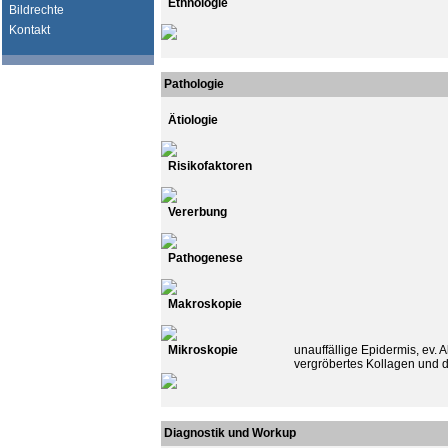
Ethnologie
Bildrechte
Kontakt
Pathologie
Ätiologie
Risikofaktoren
Vererbung
Pathogenese
Makroskopie
Mikroskopie
unauffällige Epidermis, ev. 
vergröbertes Kollagen und di
Diagnostik und Workup