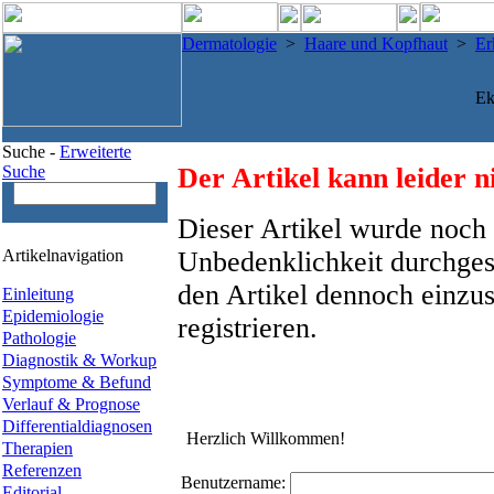
Dermatologie
>
Haare und Kopfhaut
>
Er
Ek
Suche -
Erweiterte
Suche
Der Artikel kann leider n
Dieser Artikel wurde noch 
Artikelnavigation
Unbedenklichkeit durchges
den Artikel dennoch einzus
Einleitung
Epidemiologie
registrieren.
Pathologie
Diagnostik & Workup
Symptome & Befund
Verlauf & Prognose
Differentialdiagnosen
Herzlich Willkommen!
Therapien
Referenzen
Benutzername:
Editorial