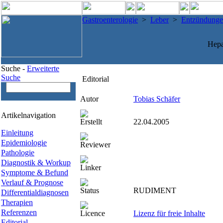
Gastroenterologie
>
Leber
>
Entzündung
Hepa
Suche -
Erweiterte
Suche
Editorial
Autor
Tobias Schäfer
Artikelnavigation
Erstellt
22.04.2005
Einleitung
Epidemiologie
Reviewer
Pathologie
Diagnostik & Workup
Linker
Symptome & Befund
Verlauf & Prognose
Status
RUDIMENT
Differentialdiagnosen
Therapien
Referenzen
Licence
Lizenz für freie Inhalte
Editorial