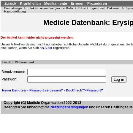
Zurück
Krankheiten
Medikamente
Erreger
Prozeduren
Dermatologie
>
Infektionserkrankungen der Kutis
>
Erkrankungen durch Bakterien
>
Syste
Hautbeteiligung
Medicle Datenbank: Erysip
Der Artikel kann leider nicht angezeigt werden.
Dieser Artikel wurde noch nicht auf urheberrechtliche Unbedenklichkeit durchgesehen. Sie h
einzusehen, wenn Sie sich als
Autor
registrieren.
Herzlich Willkommen!
Benutzername:
Passwort:
Neuer Benutzer
-
Passwort vergessen?
-
DocCheck™-Passwort?
Copyright
(C) Medicle Organisation 2002-2013
Beachten Sie unbedingt die
Nutzungsbedingungen
und unseren Haftungsaus