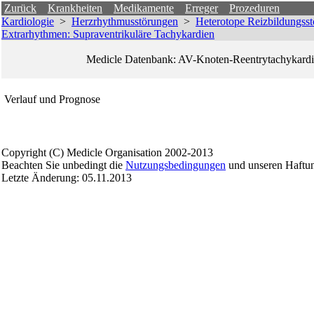
Zurück
Krankheiten
Medikamente
Erreger
Prozeduren
Kardiologie
>
Herzrhythmusstörungen
>
Heterotope Reizbildungss
Extrarhythmen: Supraventrikuläre Tachykardien
Medicle Datenbank: AV-Knoten-Reentrytachykardi
Verlauf und Prognose
Copyright
(C) Medicle Organisation 2002-2013
Beachten Sie unbedingt die
Nutzungsbedingungen
und unseren Haftun
Letzte Änderung: 05.11.2013