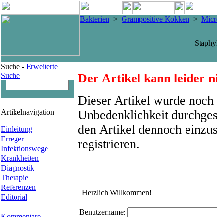
Bakterien
>
Grampositive Kokken
>
Micr
Staphy
Suche -
Erweiterte
Suche
Der Artikel kann leider n
Dieser Artikel wurde noch 
Artikelnavigation
Unbedenklichkeit durchges
den Artikel dennoch einzus
Einleitung
Erreger
registrieren.
Infektionswege
Krankheiten
Diagnostik
Therapie
Referenzen
Herzlich Willkommen!
Editorial
Benutzername:
Kommentare