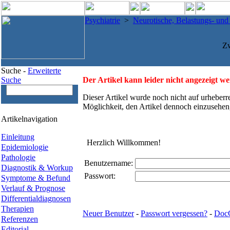
Psychiatrie
>
Neurotische, Belastungs- un
Z
Suche -
Erweiterte
Suche
Der Artikel kann leider nicht angezeigt w
Dieser Artikel wurde noch nicht auf urheberr
Möglichkeit, den Artikel dennoch einzusehen
Artikelnavigation
Einleitung
Herzlich Willkommen!
Epidemiologie
Pathologie
Benutzername:
Diagnostik & Workup
Passwort:
Symptome & Befund
Verlauf & Prognose
Differentialdiagnosen
Therapien
Neuer Benutzer
-
Passwort vergessen?
-
Doc
Referenzen
Editorial