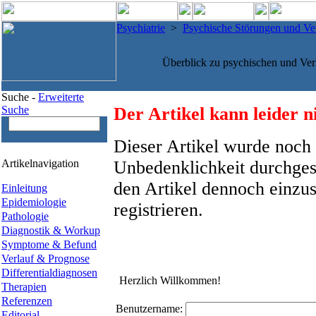
Psychiatrie
>
Psychische Störungen und Ve
Überblick zu psychischen und Ver
Suche -
Erweiterte
Suche
Der Artikel kann leider n
Dieser Artikel wurde noch 
Artikelnavigation
Unbedenklichkeit durchges
den Artikel dennoch einzus
Einleitung
Epidemiologie
registrieren.
Pathologie
Diagnostik & Workup
Symptome & Befund
Verlauf & Prognose
Differentialdiagnosen
Herzlich Willkommen!
Therapien
Referenzen
Benutzername:
Editorial