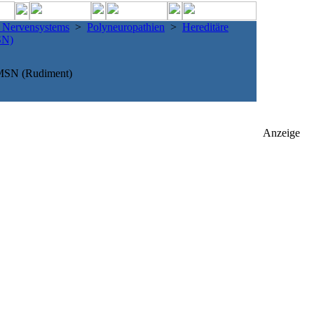
n Nervensystems
>
Polyneuropathien
>
Hereditäre
SN)
SN (Rudiment)
Anzeige