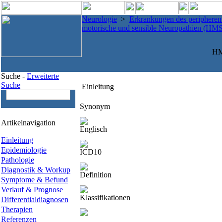
Neurologie
>
Erkrankungen des periphere
motorische und sensible Neuropathien (HM
HM
Suche -
Erweiterte
Suche
Einleitung
Synonym
Artikelnavigation
Englisch
Einleitung
Epidemiologie
ICD10
Pathologie
Diagnostik & Workup
Definition
Symptome & Befund
Verlauf & Prognose
Klassifikationen
Differentialdiagnosen
Therapien
Referenzen