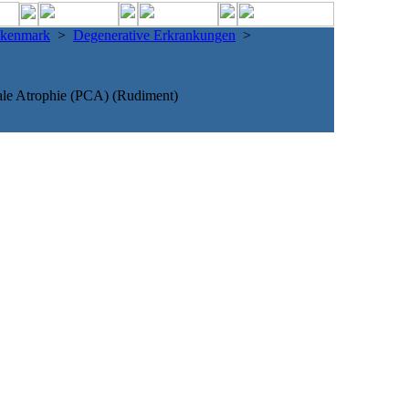
ckenmark
>
Degenerative Erkrankungen
>
kale Atrophie (PCA) (Rudiment)