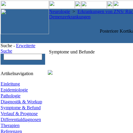
Neurologie
>
Erkrankungen von ZNS/ Rü
Demenzerkrankungen
Posteriore Korti
Suche -
Erweiterte
Suche
Symptome und Befunde
Artikelnavigation
Einleitung
Epidemiologie
Pathologie
Diagnostik & Workup
Symptome & Befund
Verlauf & Prognose
Differentialdiagnosen
Therapien
Referenzen