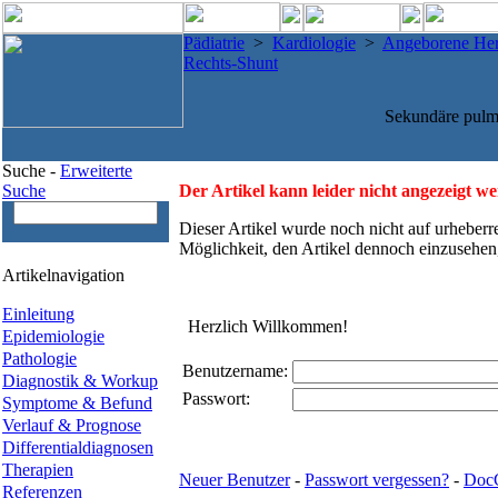
Pädiatrie
>
Kardiologie
>
Angeborene Her
Rechts-Shunt
Sekundäre pulm
Suche -
Erweiterte
Suche
Der Artikel kann leider nicht angezeigt w
Dieser Artikel wurde noch nicht auf urheberr
Möglichkeit, den Artikel dennoch einzusehen
Artikelnavigation
Einleitung
Herzlich Willkommen!
Epidemiologie
Pathologie
Benutzername:
Diagnostik & Workup
Passwort:
Symptome & Befund
Verlauf & Prognose
Differentialdiagnosen
Therapien
Neuer Benutzer
-
Passwort vergessen?
-
Doc
Referenzen