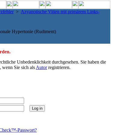
zfehler
>
Azyanotische Vitien mit primärem Links-
onale Hypertonie (Rudiment)
erden.
echtliche Unbedenklichkeit durchgesehen. Sie haben die
, wenn Sie sich als
Autor
registrieren.
Check™-Passwort?