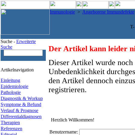
Immunologie
>
Angeborene Immundefekte
T
Suche -
Erweiterte
Suche
Der Artikel kann leider n
Dieser Artikel wurde noch 
Artikelnavigation
Unbedenklichkeit durchges
den Artikel dennoch einzus
Einleitung
Epidemiologie
registrieren.
Pathologie
Diagnostik & Workup
Symptome & Befund
Verlauf & Prognose
Differentialdiagnosen
Herzlich Willkommen!
Therapien
Referenzen
Benutzername:
Editorial