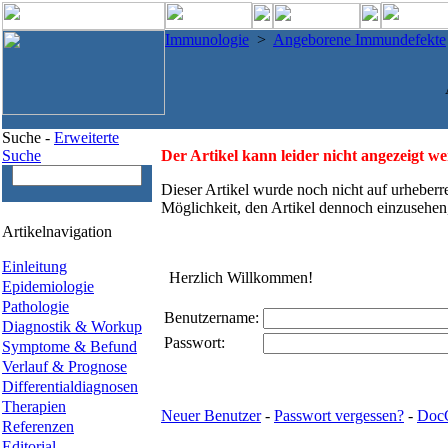
Immunologie
>
Angeborene Immundefekte
Suche -
Erweiterte
Suche
Der Artikel kann leider nicht angezeigt w
Dieser Artikel wurde noch nicht auf urheberr
Möglichkeit, den Artikel dennoch einzusehen
Artikelnavigation
Einleitung
Herzlich Willkommen!
Epidemiologie
Pathologie
Benutzername:
Diagnostik & Workup
Passwort:
Symptome & Befund
Verlauf & Prognose
Differentialdiagnosen
Therapien
Neuer Benutzer
-
Passwort vergessen?
-
Doc
Referenzen
Editorial