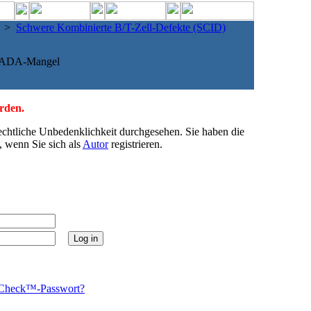
>
Schwere Kombinierte B/T-Zell-Defekte (SCID)
ADA-Mangel
erden.
echtliche Unbedenklichkeit durchgesehen. Sie haben die
, wenn Sie sich als
Autor
registrieren.
Check™-Passwort?