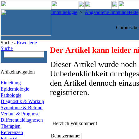
Immunologie
>
Angeborene Immundefekte
Chronische
Suche -
Erweiterte
Suche
Der Artikel kann leider n
Dieser Artikel wurde noch 
Artikelnavigation
Unbedenklichkeit durchges
den Artikel dennoch einzus
Einleitung
Epidemiologie
registrieren.
Pathologie
Diagnostik & Workup
Symptome & Befund
Verlauf & Prognose
Differentialdiagnosen
Herzlich Willkommen!
Therapien
Referenzen
Benutzername:
Editorial