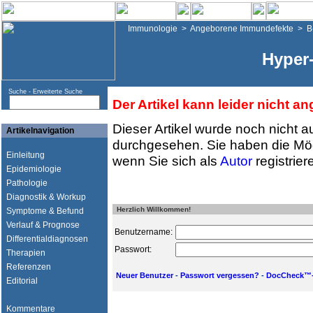
Immunologie
>
Angeborene Immundefekte
>
B
Hyper
Suche -
Erweiterte Suche
Der Artikel kann leider nicht a
Dieser Artikel wurde noch nicht a
Artikelnavigation
durchgesehen. Sie haben die Mög
Einleitung
wenn Sie sich als
Autor
registrier
Epidemiologie
Pathologie
Diagnostik & Workup
Herzlich Willkommen!
Symptome & Befund
Verlauf & Prognose
Benutzername:
Differentialdiagnosen
Passwort:
Therapien
Referenzen
Neuer Benutzer
-
Passwort vergessen?
-
DocCheck™-
Editorial
Kommentare