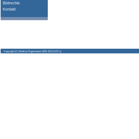
Bildrechte
Kontakt
Copyright
(C) Medicle Organisation 2002-2013 (0.07 s)