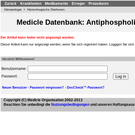
Zurück
Krankheiten
Medikamente
Erreger
Prozeduren
Hämatologie
>
Hämorrhagische Diathesen
Medicle Datenbank: Antiphosphol
Der Artikel kann leider nicht angezeigt werden.
Dieser Artikel kann nur angezeigt werden, wenn Sie sich registriert haben. Logggen Sie sich b
Herzlich Willkommen!
Benutzername:
Passwort:
Neuer Benutzer
-
Passwort vergessen?
-
DocCheck™-Passwort?
Copyright
(C) Medicle Organisation 2002-2013
Beachten Sie unbedingt die
Nutzungsbedingungen
und unseren Haftungsaus