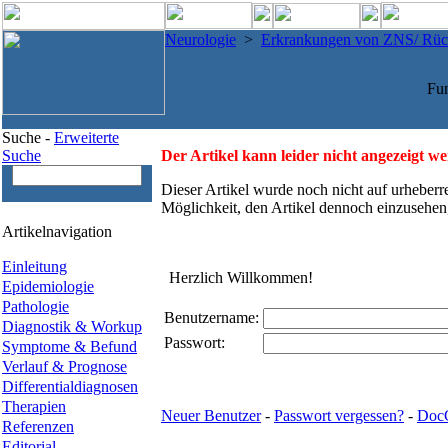
Neurologie
>
Erkrankungen von ZNS/ Rü
Fun
Suche -
Erweiterte
Suche
Der Artikel kann leider nicht angezeigt w
Dieser Artikel wurde noch nicht auf urheberr
Möglichkeit, den Artikel dennoch einzusehen
Artikelnavigation
Einleitung
Herzlich Willkommen!
Epidemiologie
Pathologie
Benutzername:
Diagnostik & Workup
Passwort:
Symptome & Befund
Verlauf & Prognose
Differentialdiagnosen
Therapien
Neuer Benutzer
-
Passwort vergessen?
-
Doc
Referenzen
Editorial