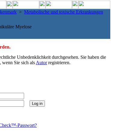
ckenmark
>
Metabolische und toxische Erkrankungen
ikuläre Myelose
erden.
echtliche Unbedenklichkeit durchgesehen. Sie haben die
, wenn Sie sich als
Autor
registrieren.
Check™-Passwort?