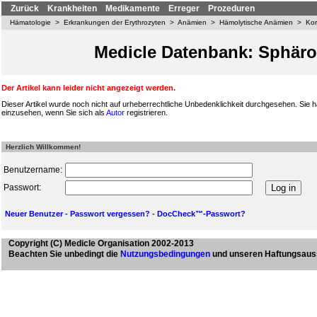
Zurück
Krankheiten
Medikamente
Erreger
Prozeduren
Hämatologie
>
Erkrankungen der Erythrozyten
>
Anämien
>
Hämolytische Anämien
>
Kor
Medicle Datenbank: Sphäro
Der Artikel kann leider nicht angezeigt werden.
Dieser Artikel wurde noch nicht auf urheberrechtliche Unbedenklichkeit durchgesehen. Sie h
einzusehen, wenn Sie sich als
Autor
registrieren.
Herzlich Willkommen!
Benutzername:
Passwort:
Neuer Benutzer
-
Passwort vergessen?
-
DocCheck™-Passwort?
Copyright
(C) Medicle Organisation 2002-2013
Beachten Sie unbedingt die
Nutzungsbedingungen
und unseren Haftungsaus