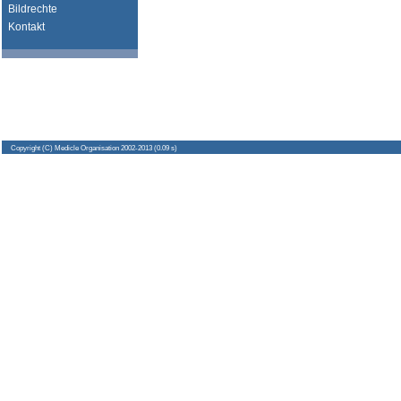
Bildrechte
Kontakt
Copyright
(C) Medicle Organisation 2002-2013 (0.09 s)