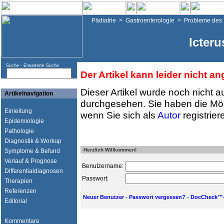
Pädiatrie
>
Gastroenterologie
>
Probleme des
Icter
Suche -
Erweiterte Suche
Der Artikel kann leider nicht a
Dieser Artikel wurde noch nicht a
Artikelnavigation
durchgesehen. Sie haben die Mög
Einleitung
wenn Sie sich als
Autor
registrier
Epidemiologie
Pathologie
Diagnostik & Workup
Herzlich Willkommen!
Symptome & Befund
Verlauf & Prognose
Benutzername:
Differentialdiagnosen
Passwort:
Therapien
Referenzen
Neuer Benutzer
-
Passwort vergessen?
-
DocCheck™-
Editorial
Kommentare