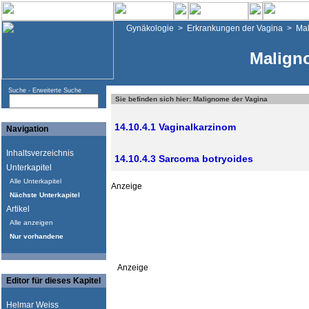
Gynäkologie
>
Erkrankungen der Vagina
>
Mal
Malign
Suche -
Erweiterte Suche
Sie befinden sich hier: Malignome der Vagina
14.10.4.1 Vaginalkarzinom
Navigation
Inhaltsverzeichnis
14.10.4.3 Sarcoma botryoides
Unterkapitel
Alle Unterkapitel
Anzeige
Nächste Unterkapitel
Artikel
Alle anzeigen
Nur vorhandene
Anzeige
Editor für dieses Kapitel
Helmar Weiss