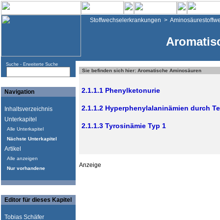
Stoffwechselerkrankungen
>
Aminosäurestoffw
Aromatis
Suche -
Erweiterte Suche
Sie befinden sich hier: Aromatische Aminosäuren
2.1.1.1 Phenylketonurie
Navigation
2.1.1.2 Hyperphenylalaninämien durch T
Inhaltsverzeichnis
Unterkapitel
2.1.1.3 Tyrosinämie Typ 1
Alle Unterkapitel
Nächste Unterkapitel
Artikel
Alle anzeigen
Anzeige
Nur vorhandene
Editor für dieses Kapitel
Tobias Schäfer