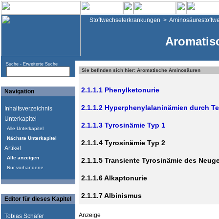
Stoffwechselerkrankungen
>
Aminosäurestoffw
Aromatis
Suche -
Erweiterte Suche
Sie befinden sich hier: Aromatische Aminosäuren
2.1.1.1 Phenylketonurie
Navigation
2.1.1.2 Hyperphenylalaninämien durch T
Inhaltsverzeichnis
Unterkapitel
2.1.1.3 Tyrosinämie Typ 1
Alle Unterkapitel
Nächste Unterkapitel
2.1.1.4 Tyrosinämie Typ 2
Artikel
Alle anzeigen
2.1.1.5 Transiente Tyrosinämie des Neu
Nur vorhandene
2.1.1.6 Alkaptonurie
2.1.1.7 Albinismus
Editor für dieses Kapitel
Anzeige
Tobias Schäfer