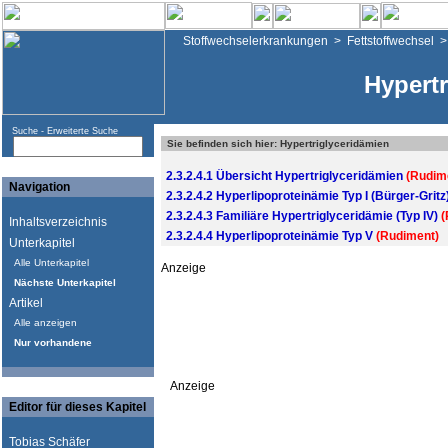
Stoffwechselerkrankungen
>
Fettstoffwechsel
Hypertr
Suche -
Erweiterte Suche
Sie befinden sich hier: Hypertriglyceridämien
2.3.2.4.1 Übersicht Hypertriglyceridämien
(Rudim
Navigation
2.3.2.4.2 Hyperlipoproteinämie Typ I (Bürger-Gritz
2.3.2.4.3 Familiäre Hypertriglyceridämie (Typ IV)
(
Inhaltsverzeichnis
2.3.2.4.4 Hyperlipoproteinämie Typ V
(Rudiment)
Unterkapitel
Alle Unterkapitel
Anzeige
Nächste Unterkapitel
Artikel
Alle anzeigen
Nur vorhandene
Anzeige
Editor für dieses Kapitel
Tobias Schäfer