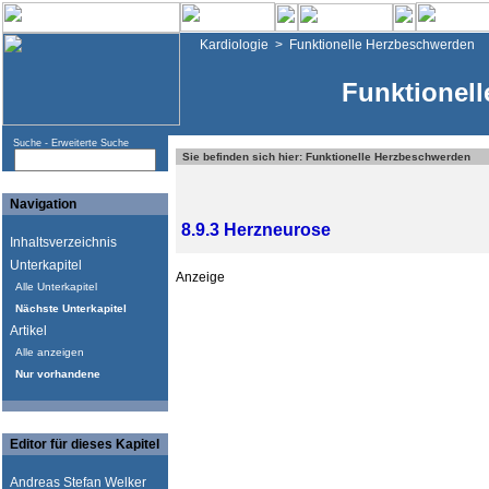
Kardiologie
>
Funktionelle Herzbeschwerden
Funktionel
Suche -
Erweiterte Suche
Sie befinden sich hier: Funktionelle Herzbeschwerden
Navigation
8.9.3 Herzneurose
Inhaltsverzeichnis
Unterkapitel
Anzeige
Alle Unterkapitel
Nächste Unterkapitel
Artikel
Alle anzeigen
Nur vorhandene
Editor für dieses Kapitel
Andreas Stefan Welker