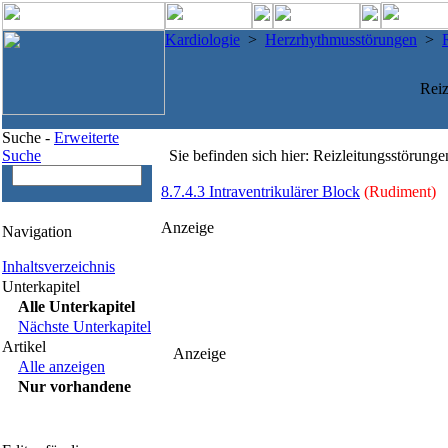
Kardiologie
>
Herzrhythmusstörungen
>
Reiz
Suche -
Erweiterte
Suche
Sie befinden sich hier: Reizleitungsstörunge
8.7.4.3 Intraventrikulärer Block
(Rudiment)
Anzeige
Navigation
Inhaltsverzeichnis
Unterkapitel
Alle Unterkapitel
Nächste Unterkapitel
Artikel
Anzeige
Alle anzeigen
Nur vorhandene