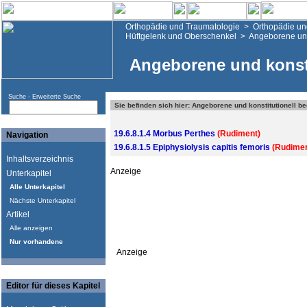
Orthopädie und Traumatologie
>
Orthopädie un
Hüftgelenk und Oberschenkel
>
Angeborene und
Angeborene und konsti
Suche -
Erweiterte Suche
Sie befinden sich hier: Angeborene und konstitutionell b
19.6.8.1.4 Morbus Perthes
(Rudiment)
Navigation
19.6.8.1.5 Epiphysiolysis capitis femoris
(Rudimen
Inhaltsverzeichnis
Anzeige
Unterkapitel
Alle Unterkapitel
Nächste Unterkapitel
Artikel
Alle anzeigen
Nur vorhandene
Anzeige
Editor für dieses Kapitel