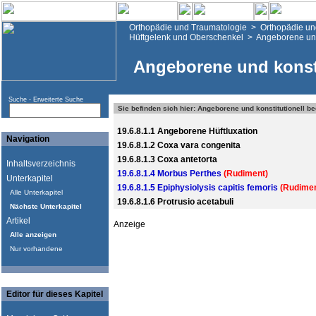
Orthopädie und Traumatologie
>
Orthopädie un
Hüftgelenk und Oberschenkel
>
Angeborene und
Angeborene und konsti
Suche -
Erweiterte Suche
Sie befinden sich hier: Angeborene und konstitutionell b
19.6.8.1.1 Angeborene Hüftluxation
Navigation
19.6.8.1.2 Coxa vara congenita
19.6.8.1.3 Coxa antetorta
Inhaltsverzeichnis
19.6.8.1.4 Morbus Perthes
(Rudiment)
Unterkapitel
19.6.8.1.5 Epiphysiolysis capitis femoris
(Rudimen
Alle Unterkapitel
19.6.8.1.6 Protrusio acetabuli
Nächste Unterkapitel
Artikel
Anzeige
Alle anzeigen
Nur vorhandene
Editor für dieses Kapitel