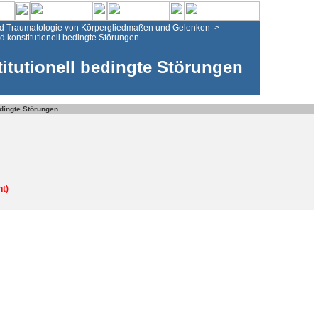
d Traumatologie von Körpergliedmaßen und Gelenken
>
 konstitutionell bedingte Störungen
tutionell bedingte Störungen
edingte Störungen
t)