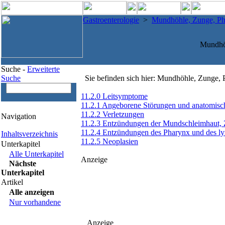
Gastroenterologie
>
Mundhöhle, Zunge, P
Mundhö
Suche -
Erweiterte
Suche
Sie befinden sich hier: Mundhöhle, Zunge,
11.2.0 Leitsymptome
11.2.1 Angeborene Störungen und anatomisc
11.2.2 Verletzungen
Navigation
11.2.3 Entzündungen der Mundschleimhaut,
11.2.4 Entzündungen des Pharynx und des l
Inhaltsverzeichnis
11.2.5 Neoplasien
Unterkapitel
Alle Unterkapitel
Anzeige
Nächste
Unterkapitel
Artikel
Alle anzeigen
Nur vorhandene
Anzeige