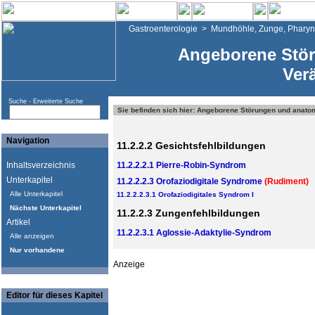
Gastroenterologie
>
Mundhöhle, Zunge, Pharyn
Angeborene Stö
Ver
Suche -
Erweiterte Suche
Sie befinden sich hier: Angeborene Störungen und anat
Navigation
11.2.2.2 Gesichtsfehlbildungen
Inhaltsverzeichnis
11.2.2.2.1 Pierre-Robin-Syndrom
Unterkapitel
11.2.2.2.3 Orofaziodigitale Syndrome
(Rudiment)
Alle Unterkapitel
11.2.2.2.3.1 Orofaziodigitales Syndrom I
Nächste Unterkapitel
11.2.2.3 Zungenfehlbildungen
Artikel
11.2.2.3.1 Aglossie-Adaktylie-Syndrom
Alle anzeigen
Nur vorhandene
Anzeige
Editor für dieses Kapitel