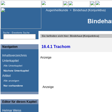
Augenheilkunde
>
Bindehaut (Konjunktiva)
Bindehau
Suche -
Erweiterte Suche
Sie befinden sich hier: Bindehaut (Konjunktiva)
16.4.1 Trachom
Navigation
Inhaltsverzeichnis
Anzeige
Unterkapitel
Alle Unterkapitel
Nächste Unterkapitel
Artikel
Alle anzeigen
Nur vorhandene
Anzeige
Editor für dieses Kapitel
Helmar Weiss