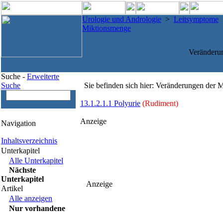
Urologie und Andrologie
>
Leitsymptome
Miktionsmenge
Veränderu
Suche -
Erweiterte
Suche
Sie befinden sich hier: Veränderungen der 
13.1.2.1.1 Polyurie
(Rudiment)
Anzeige
Navigation
Inhaltsverzeichnis
Unterkapitel
Alle Unterkapitel
Nächste
Unterkapitel
Anzeige
Artikel
Alle anzeigen
Nur vorhandene