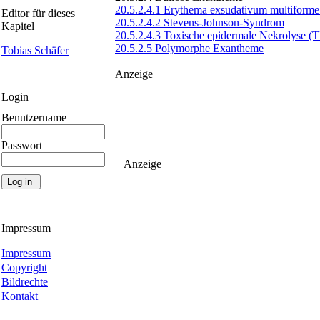
20.5.2.4.1 Erythema exsudativum multiform
Editor für dieses
20.5.2.4.2 Stevens-Johnson-Syndrom
Kapitel
20.5.2.4.3 Toxische epidermale Nekrolyse (
20.5.2.5 Polymorphe Exantheme
Tobias Schäfer
Anzeige
Login
Benutzername
Passwort
Anzeige
Impressum
Impressum
Copyright
Bildrechte
Kontakt