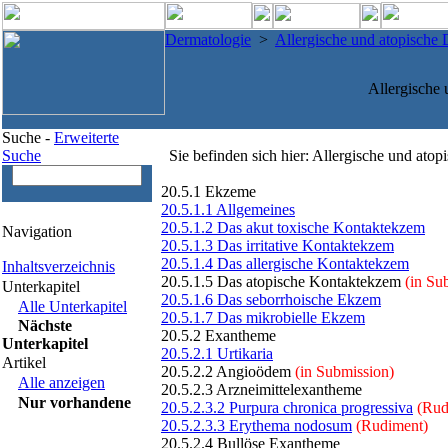
Dermatologie
>
Allergische und atopische
Allergische
Suche -
Erweiterte
Suche
Sie befinden sich hier: Allergische und ato
20.5.1 Ekzeme
20.5.1.1 Allgemeines
20.5.1.2 Das akut toxische Kontaktekzem
Navigation
20.5.1.3 Das irritative Kontaktekzem
20.5.1.4 Das allergische Kontaktekzem
Inhaltsverzeichnis
20.5.1.5 Das atopische Kontaktekzem
(in Su
Unterkapitel
20.5.1.6 Das seborrhoische Ekzem
Alle Unterkapitel
20.5.1.7 Das mikrobielle Ekzem
Nächste
20.5.2 Exantheme
Unterkapitel
20.5.2.1 Urtikaria
Artikel
20.5.2.2 Angioödem
(in Submission)
Alle anzeigen
20.5.2.3 Arzneimittelexantheme
Nur vorhandene
20.5.2.3.2 Purpura chronica progressiva
(Rud
20.5.2.3.3 Erythema nodosum
(Rudiment)
20.5.2.4 Bullöse Exantheme